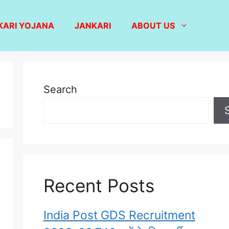
KARI YOJANA
JANKARI
ABOUT US
Search
Recent Posts
India Post GDS Recruitment