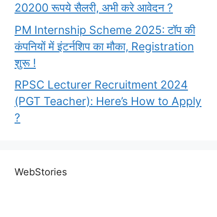
20200 रूपये सैलरी, अभी करे आवेदन ?
PM Internship Scheme 2025: टॉप की
कंपनियों में इंटर्नशिप का मौका, Registration
शुरू !
RPSC Lecturer Recruitment 2024
(PGT Teacher): Here’s How to Apply
?
Garima Lohia
upsc topper shita
PM Awas Yojana
What are the
Highest Paying
Biography l UPSC
kishore
WebStories
2023
benefits that an
Government Jobs
2nd Topper Garima
IAS officier
By Ravi Bharti
By Ravi Bharti
in India
By Ravi Bharti
By Ravi Bharti
Lohia
By Ravi Bharti
get…………