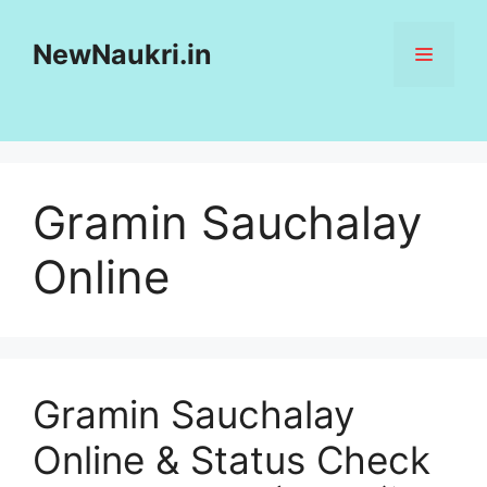
Skip
to
NewNaukri.in
MENU
content
Gramin Sauchalay
Online
Gramin Sauchalay
Online & Status Check