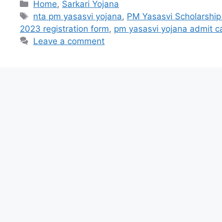
Categories
Home
,
Sarkari Yojana
Tags
nta pm yasasvi yojana
,
PM Yasasvi Scholarship
2023 registration form
,
pm yasasvi yojana admit c
Leave a comment