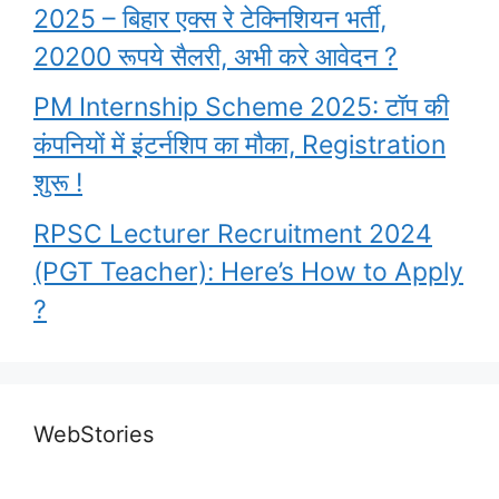
2025 – बिहार एक्स रे टेक्निशियन भर्ती,
20200 रूपये सैलरी, अभी करे आवेदन ?
PM Internship Scheme 2025: टॉप की
कंपनियों में इंटर्नशिप का मौका, Registration
शुरू !
RPSC Lecturer Recruitment 2024
(PGT Teacher): Here’s How to Apply
?
Garima Lohia
upsc topper shita
PM Awas Yojana
What are the
Highest Paying
Biography l UPSC
kishore
WebStories
2023
benefits that an
Government Jobs
2nd Topper Garima
IAS officier
By Ravi Bharti
By Ravi Bharti
in India
By Ravi Bharti
By Ravi Bharti
Lohia
By Ravi Bharti
get…………