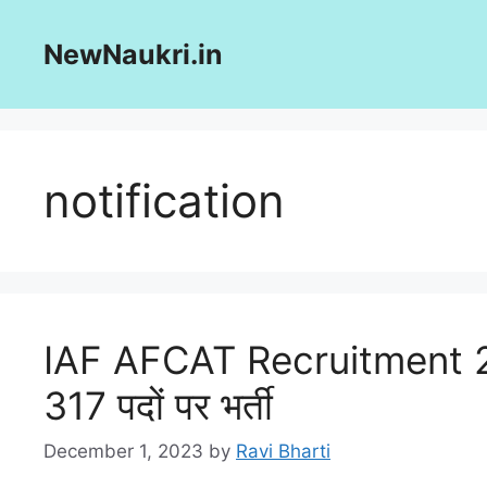
Skip
to
NewNaukri.in
content
notification
IAF AFCAT Recruitment 2024
317 पदों पर भर्ती
December 1, 2023
by
Ravi Bharti