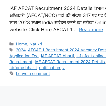
IAF AFCAT Recruitment 2024 Details विभाग का न
अधिकारी (AFCAT/NCC) पदों की संख्या 317 पद पद क
साल 2023 स्थान India आवेदन करने का तरीका Onl
website Click Here AFCAT 1 …
Read more
Categories
Home
,
Naukri
Tags
2024
,
AFCAT 1 Recruitment 2024 Vacancy Deta
Application Fee
,
IAF AFCAT bharti
,
iaf afcat online
Recruitment
,
IAF AFCAT Recruitment 2024 Details
airforce bharti
,
notification
,
v
Leave a comment