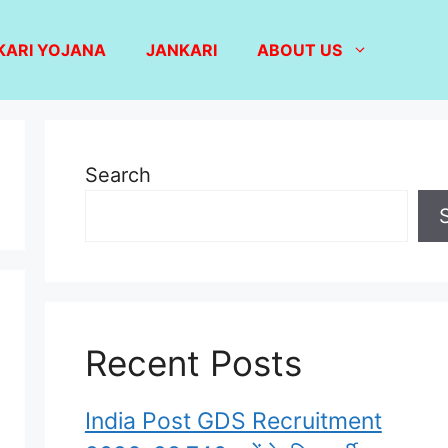
KARI YOJANA
JANKARI
ABOUT US
Search
Recent Posts
India Post GDS Recruitment