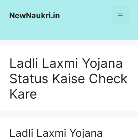
Skip
to
NewNaukri.in
MENU
content
Ladli Laxmi Yojana
Status Kaise Check
Kare
Ladli Laxmi Yojana