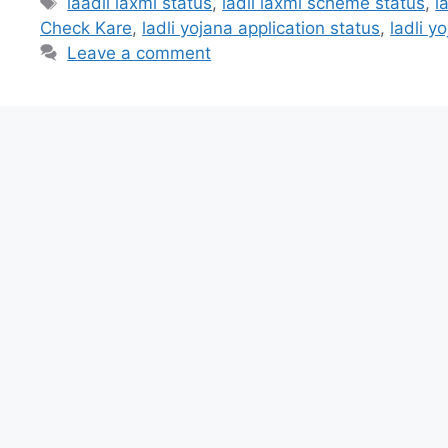
Tags
laadli laxmi status
,
ladli laxmi scheme status
,
l
Check Kare
,
ladli yojana application status
,
ladli y
Leave a comment