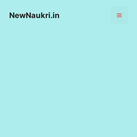
Skip
to
NewNaukri.in
MENU
content