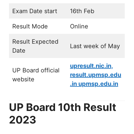
Exam Date start
16th Feb
Result Mode
Online
Result Expected
Last week of May
Date
upresult.nic.in,
UP Board official
result.upmsp.edu
website
.in upmsp.edu.in
UP Board 10th Result
2023