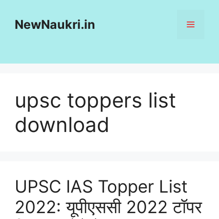
Skip
to
NewNaukri.in
MENU
content
upsc toppers list
download
UPSC IAS Topper List
2022: यूपीएससी 2022 टॉपर