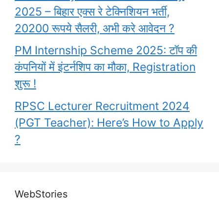
2025 – बिहार एक्स रे टेक्निशियन भर्ती,
20200 रूपये सैलरी, अभी करे आवेदन ?
PM Internship Scheme 2025: टॉप की
कंपनियों में इंटर्नशिप का मौका, Registration
शुरू !
RPSC Lecturer Recruitment 2024
(PGT Teacher): Here’s How to Apply
?
Garima Lohia
upsc topper shita
PM Awas Yojana
What are the
Highest Paying
Biography l UPSC
kishore
WebStories
2023
benefits that an
Government Jobs
2nd Topper Garima
IAS officier
By Ravi Bharti
By Ravi Bharti
in India
By Ravi Bharti
By Ravi Bharti
Lohia
By Ravi Bharti
get…………