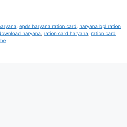
haryana
,
epds haryana ration card
,
haryana bpl ration
 download haryana
,
ration card haryana
,
ration card
khe