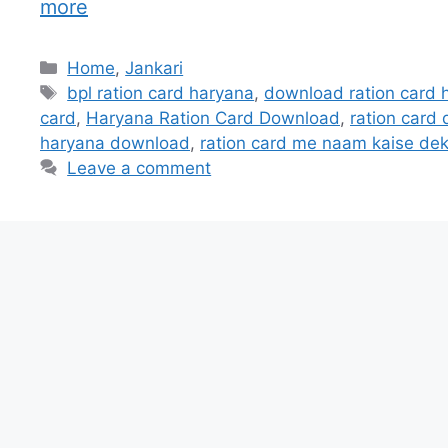
more
Categories
Home
,
Jankari
Tags
bpl ration card haryana
,
download ration card 
card
,
Haryana Ration Card Download
,
ration card
haryana download
,
ration card me naam kaise de
Leave a comment