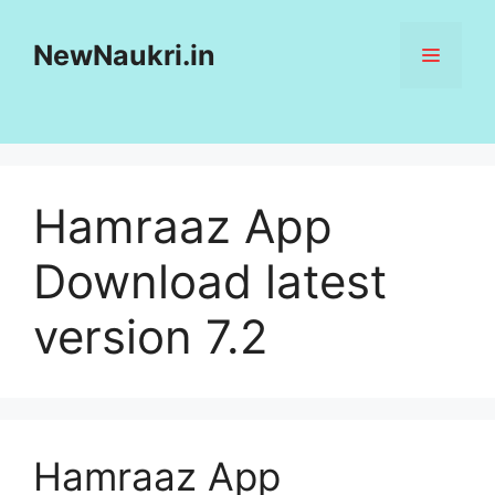
Skip
to
NewNaukri.in
MENU
content
Hamraaz App
Download latest
version 7.2
Hamraaz App