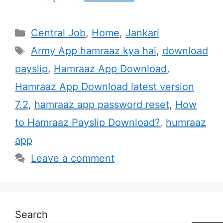
Categories
Central Job
,
Home
,
Jankari
Tags
Army App hamraaz kya hai
,
download
payslip
,
Hamraaz App Download
,
Hamraaz App Download latest version
7.2
,
hamraaz app password reset
,
How
to Hamraaz Payslip Download?
,
humraaz
app
Leave a comment
Search