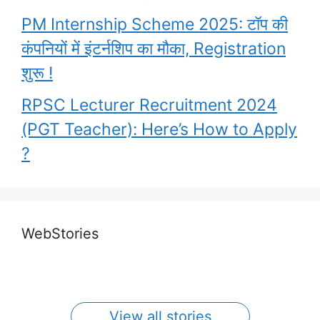
PM Internship Scheme 2025: टॉप की
कंपनियों में इंटर्नशिप का मौका, Registration
शुरू !
RPSC Lecturer Recruitment 2024
(PGT Teacher): Here’s How to Apply
?
Garima Lohia
upsc topper shita
PM Awas Yojana
What are the
Highest Paying
Biography l UPSC
kishore
WebStories
2023
benefits that an
Government Jobs
2nd Topper Garima
IAS officier
By Ravi Bharti
By Ravi Bharti
in India
By Ravi Bharti
By Ravi Bharti
Lohia
By Ravi Bharti
get…………
View all stories