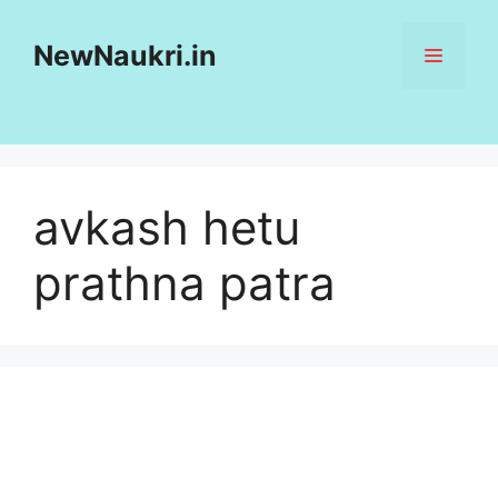
Skip
to
NewNaukri.in
MENU
content
avkash hetu
prathna patra