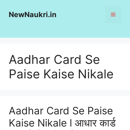
Skip
to
NewNaukri.in
MENU
content
Aadhar Card Se
Paise Kaise Nikale
Aadhar Card Se Paise
Kaise Nikale l आधार कार्ड