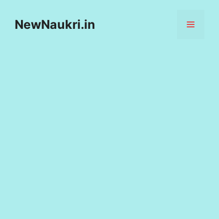
Skip
to
NewNaukri.in
MENU
content