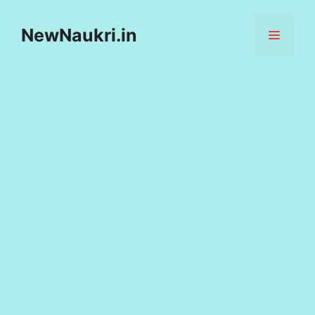
Skip
to
NewNaukri.in
MENU
content