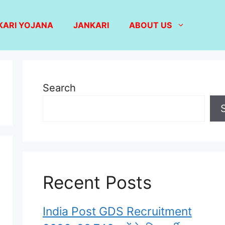
KARI YOJANA
JANKARI
ABOUT US
Search
Recent Posts
India Post GDS Recruitment