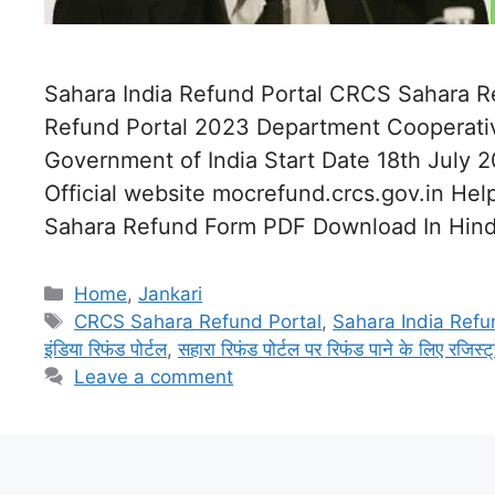
Sahara India Refund Portal CRCS Sahara R
Refund Portal 2023 Department Cooperative
Government of India Start Date 18th July 
Official website mocrefund.crcs.gov.in He
Sahara Refund Form PDF Download In Hind
Categories
Home
,
Jankari
Tags
CRCS Sahara Refund Portal
,
Sahara India Refu
इंडिया रिफंड पोर्टल
,
सहारा रिफंड पोर्टल पर रिफंड पाने के लिए रजिस्ट्
Leave a comment