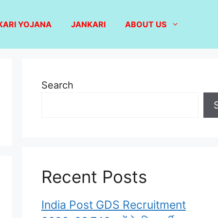
KARI YOJANA
JANKARI
ABOUT US
Search
Recent Posts
India Post GDS Recruitment